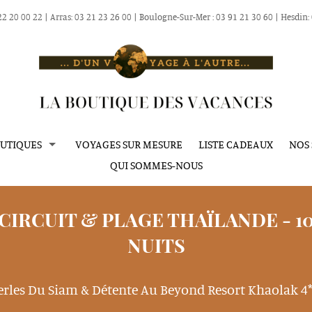
 22 20 00 22 | Arras: 03 21 23 26 00 | Boulogne-Sur-Mer : 03 91 21 30 60 | Hesdin:
UTIQUES
VOYAGES SUR MESURE
LISTE CADEAUX
NOS 
QUI SOMMES-NOUS
LLE (80100)
BILL
AS (62000)
LE
E SUR MER (62200)
DEPA
CIRCUIT & PLAGE THAÏLANDE - 1
(62140 HESDIN-LA-FORÊT)
C
NUITS
VISA
Perles Du Siam & Détente Au Beyond Resort Khaolak 4*
ACTIV
VOYA