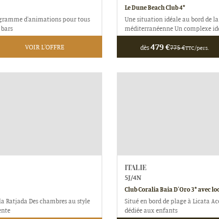
Le Dune Beach Club 4*
ogramme d'animations pour tous
Une situation idéale au bord de l
 bars
méditerranéenne Un complexe idéa
479
€
VOIR L'OFFRE
dès
775
€
TTC/pers.
ITALIE
5
J/
4
N
Club Coralia Baia D'Oro 3* avec lo
a Ratjada Des chambres au style
Situé en bord de plage à Licata Ac
ente
dédiée aux enfants