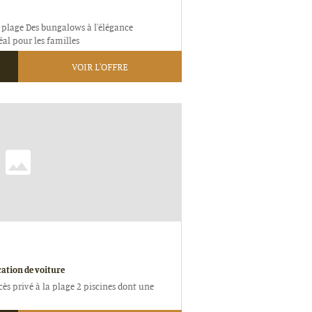
a plage Des bungalows à l'élégance
l pour les familles
VOIR L'OFFRE
cation de voiture
cès privé à la plage 2 piscines dont une