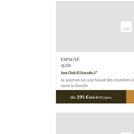
ESPAGNE
3
J/
2
N
Sun Club El Dorado 2*
Sa position sur une falaise Des chambres l
toute la famille
195
€
dès
343
€
TTC/pers.