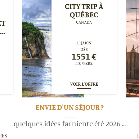
CITY TRIP À
QUÉBEC
ET
CANADA
..
11
J/
10
N
DÈS
1551
€
TTC/PERS.
VOIR L'OFFRE
ENVIE D'UN SÉJOUR ?
quelques idées farniente été 2026 ...
RES