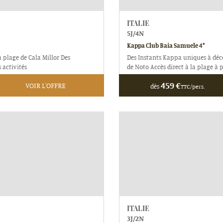
ITALIE
5
J/
4
N
Kappa Club Baia Samuele 4*
plage de Cala Millor Des
Des Instants Kappa uniques à déco
activités
de Noto Accès direct à la plage à 
459
€
VOIR L'OFFRE
dès
TTC/pers.
ITALIE
3
J/
2
N