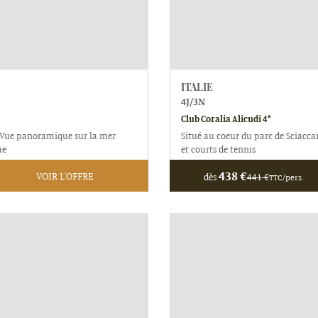
ITALIE
4
J/
3
N
Club Coralia Alicudi 4*
ca Vue panoramique sur la mer
Situé au coeur du parc de Sciacca
ue
et courts de tennis
438
€
VOIR L'OFFRE
dès
441
€
TTC/pers.