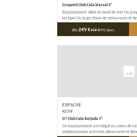
Grupotel Club Cala Marsal 4*
Emplacement idéal en bord de mer Un pr
les âges Un large choix de restaurants et de
249
€
dès
456
€
TTC/pers.
ESPAGNE
4
J/
3
N
O7 Club Cala Ratjada 3*
Un emplacement privilégié au coeur de Cal
méditerranéen Activités, découverte et dét