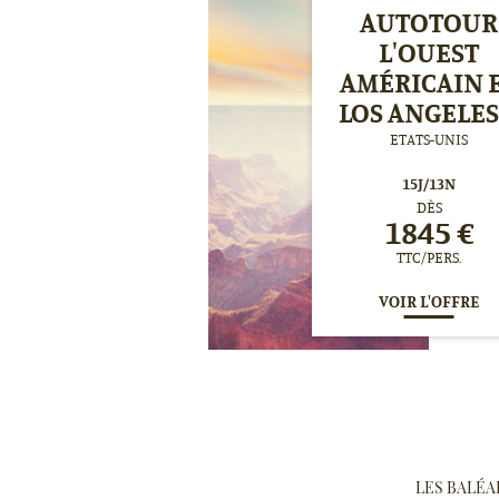
AUTOTOUR
L'OUEST
AMÉRICAIN 
LOS ANGELES.
ETATS-UNIS
15
J/
13
N
DÈS
1845
€
TTC/PERS.
VOIR L'OFFRE
LES BALÉA