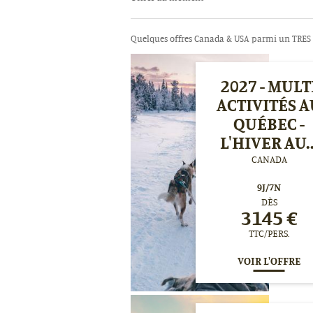
Quelques offres Canada & USA parmi un TRES l
2027 - MULT
ACTIVITÉS A
QUÉBEC -
L'HIVER AU..
CANADA
9
J/
7
N
DÈS
3145
€
TTC/PERS.
VOIR L'OFFRE