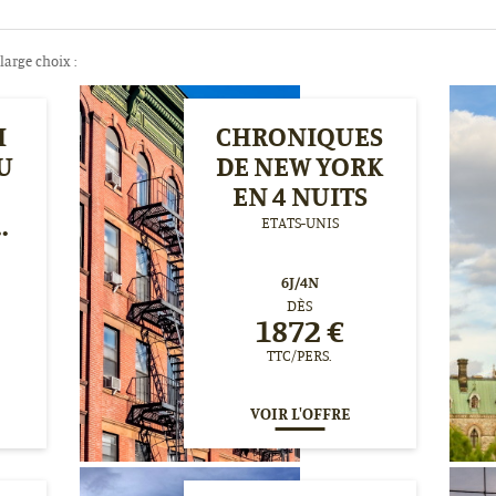
arge choix :
I
CHRONIQUES
U
DE NEW YORK
EN 4 NUITS
.
ETATS-UNIS
6
J/
4
N
DÈS
1872
€
TTC/PERS.
VOIR L'OFFRE