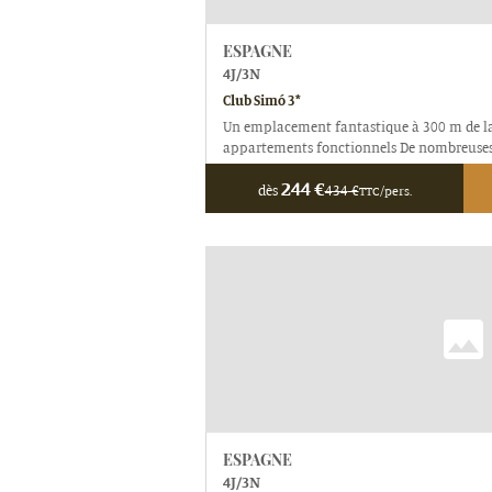
ESPAGNE
4
J/
3
N
Club Simó 3*
Un emplacement fantastique à 300 m de la 
appartements fonctionnels De nombreuses 
244
€
dès
434
€
TTC/pers.
ESPAGNE
4
J/
3
N