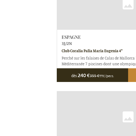
ESPAGNE
3
J/
2
N
Club Coralia Palia Maria Eugenia 4*
Perché sur les falaises de Calas de Mallor
Méditerranée 7 piscines dont une olympiq
240
€
dès
355
€
TTC/pers.