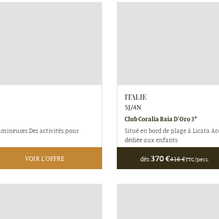
ITALIE
5
J/
4
N
Club Coralia Baia D'Oro 3*
umineuses Des activités pour
Situé en bord de plage à Licata Ac
dédiée aux enfants
370
€
VOIR L'OFFRE
dès
416
€
TTC/pers.