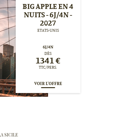
BIG APPLE EN 4
NUITS - 6J/4N -
2027
ETATS-UNIS
6
J/
4
N
DÈS
1341
€
TTC/PERS.
VOIR L'OFFRE
LA SICILE