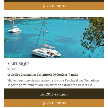
VOIR L'OFFRE
MARTINIQUE
9
J/
7
N
Croisière Grenadines Catlante C600 Confort- 7 nuits
Merveilleux parc de navigation à la voile, l'archipel des Grenadines
se prête parfaitement aux croisières en catamaran.La mer est...
1993
€
dès
TTC/pers.
VOIR L'OFFRE