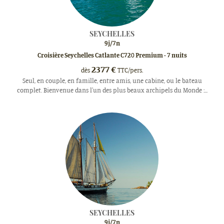
SEYCHELLES
9
j/
7
n
Croisière Seychelles Catlante C720 Premium - 7 nuits
2377
€
dès
TTC/pers.
Seul, en couple, en famille, entre amis, une cabine, ou le bateau
complet. Bienvenue dans l'un des plus beaux archipels du Monde :...
SEYCHELLES
9
j/
7
n