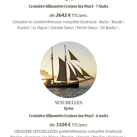
Croisière Silhouette Cruises Sea Pearl - 7 Nuits
2642
€
dès
TTC/pers.
Croisière en GoelettePension complète Itinéraire : Mahe / Ronde /
Praslin / La Digue / Grande Soeur / Petite Soeur / Ile Booby /...
SEYCHELLES
8
j/
6
n
Croisière Silhouette Cruises Sea Pearl - 6 nuits
3104
€
dès
TTC/pers.
CROISIERE SEYCHELLESEn goelettePension complète Itinéraire :