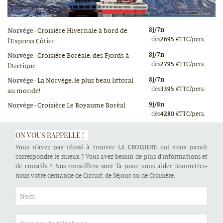
8
j/
7
n
Norvège
-
Croisière Hivernale à bord de
dès
2695
€
TTC/pers.
l'Express Côtier
8
j/
7
n
Norvège
-
Croisière Boréale, des Fjords à
dès
2795
€
TTC/pers.
l'Arctique
8
j/
7
n
Norvège
-
La Norvège, le plus beau littoral
dès
3395
€
TTC/pers.
au monde!
9
j/
8
n
Norvège
-
Croisière Le Royaume Boréal
dès
4280
€
TTC/pers.
ON VOUS RAPPELLE !
Vous n'avez pas réussi à trouver LA CROISIERE qui vous parait
correspondre le mieux ? Vous avez besoin de plus d'informations et
de conseils ? Nos conseillers sont là pour vous aider. Soumettez-
nous votre demande de Circuit, de Séjour ou de Croisière.