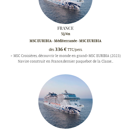
FRANCE
5
j/
4
n
MSC EURIBIA - Méditerranée - MSC EURIBIA
336
€
dès
TTC/pers.
> MSC Croisières, découvrir le monde en grand>MSC EURIBIA (2023)
Navire construit en France,dernier paquebot de la Classe...