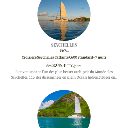
SPECTACLES
VOYAGES
DE
GROUPES
ASSURANCES
VOYAGES
SEYCHELLES
9
j/
7
n
Croisière Seychelles Catlante C600 Standard - 7 nuits
2245
€
dès
TTC/pers.
Bienvenue dans l'un des plus beaux archipels du Monde : les
Seychelles, 115 îles disséminées en plein Océan Indien.Situées en...