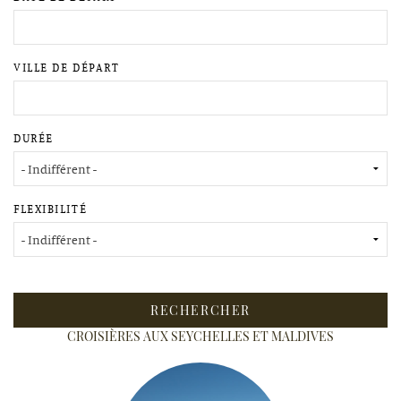
(62000)
VACANCES
&
VOITURES
BOULOGNE
SEJOURS
SUR
LE
CROISIERES
VILLE DE DÉPART
MER
SUR-
LOCATIONS
(62200)
MESURE
&
HESDIN
DEPARTS
CAMPINGS
DURÉE
(62140
REGIONAUX
HESDIN-
CROISIERES
LA-
CLUB
FORÊT)
FLEXIBILITÉ
MED
VISAS
&
TRANSFERTS
A
DOMICILE
CROISIÈRES AUX SEYCHELLES ET MALDIVES
ACTIVITES,
VISITES
&