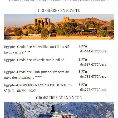
Praslin / Curieuse / La Digue / Praslin / Cousin / Praslin / Curieuse /...
CROISIÈRES EN EGYPTE
8
j/
7
n
Egypte
-
Croisière Merveilles au Fil du Nil
dès
644
€
TTC/pers.
(avec visites) ****
8
j/
7
n
Egypte
-
Croisière Rêverie sur le Nil 5*
dès
687
€
TTC/pers.
8
j/
7
n
Egypte
-
Croisière Club Jumbo Trésors au
dès
735
€
TTC/pers.
pays des pharaons *****
8
j/
7
n
Egypte
-
CROISIERE NAYA AU FIL DU NIL en
dès
777
€
TTC/pers.
5* (NL) - 8J/7N - 2027
CROISIÈRES GRAND NORD