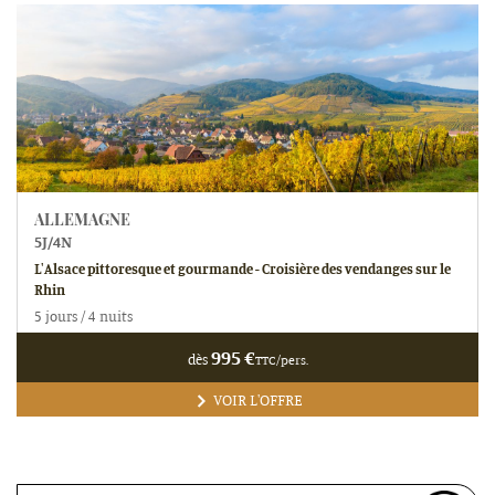
ALLEMAGNE
5
J/
4
N
L'Alsace pittoresque et gourmande - Croisière des vendanges sur le
Rhin
5 jours / 4 nuits
995
€
dès
TTC/pers.
VOIR L'OFFRE