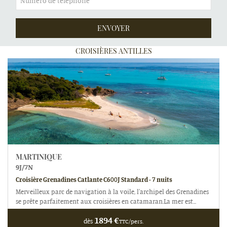
CROISIÈRES ANTILLES
MARTINIQUE
9
J/
7
N
Croisière Grenadines Catlante C600J Standard - 7 nuits
Merveilleux parc de navigation à la voile, l'archipel des Grenadines
se prête parfaitement aux croisières en catamaran.La mer est...
1894
€
dès
TTC/pers.