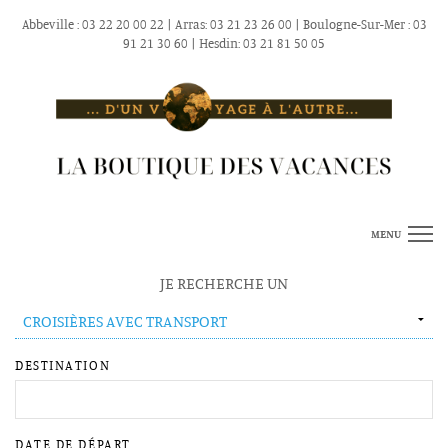
Abbeville : 03 22 20 00 22 | Arras: 03 21 23 26 00 | Boulogne-Sur-Mer : 03
91 21 30 60 | Hesdin: 03 21 81 50 05
MENU
ACCUEIL
NOS VOYAGES
Retour
L'EXCLU DU MOIS
JE RECHERCHE UN
VOS BOUTIQUES
Retour
VOYAGES SUR MESURE
NOS
VOYAGES
LISTE CADEAUX
NOS SERVICES
Retour
VOS
BOUTIQUES
CIRCUITS
NOUVEAU > LE PARRAINAGE
AVIS CLIENTS
NOS
DESTINATION
ABBEVILLE
AUTOTOURS
SERVICES
QUI SOMMES-NOUS
(80100)
CLUBS
BILLETTERIES,
ARRAS
DE
HOTELS
DATE DE DÉPART