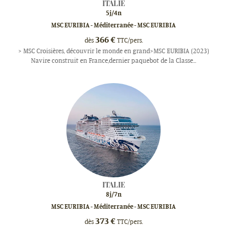
ITALIE
5
j/
4
n
MSC EURIBIA - Méditerranée - MSC EURIBIA
366
€
dès
TTC/pers.
> MSC Croisières, découvrir le monde en grand>MSC EURIBIA (2023)
Navire construit en France,dernier paquebot de la Classe...
ITALIE
8
j/
7
n
MSC EURIBIA - Méditerranée - MSC EURIBIA
373
€
dès
TTC/pers.